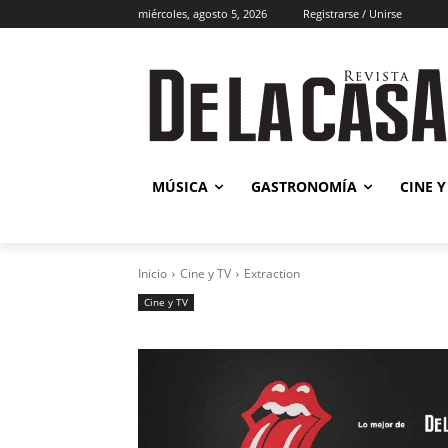
miércoles, agosto 5, 2026
Registrarse / Unirse
Músic
MÚSICA
GASTRONOMÍA
CINE Y
Inicio
Cine y TV
Extraction
Cine y TV