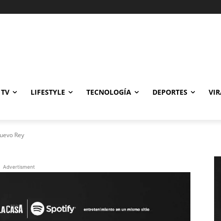
Gastronomía
Cine y TV
Lifestyle
Tecnología
Deportes
Viral
 TV
LIFESTYLE
TECNOLOGÍA
DEPORTES
VIR
Nuevo Rey
Advertisment