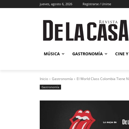
jueves, agosto 6, 2026
Registrarse / Unirse
Música
MÚSICA
GASTRONOMÍA
CINE Y
Inicio
Gastronomía
El World Class Colombia Tiene 
Gastronomía