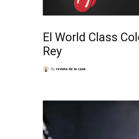
El World Class Co
Rey
By
revista de la casa
Cuota