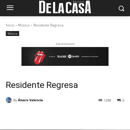
Inicio
Música
Residente Regresa
Música
Advertisment
Residente Regresa
By
Álvaro Valencia
1298
0