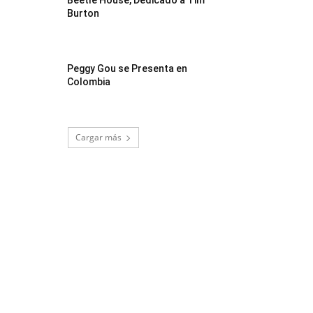
Beetle House, Dedicado a Tim
Burton
Peggy Gou se Presenta en
Colombia
Cargar más