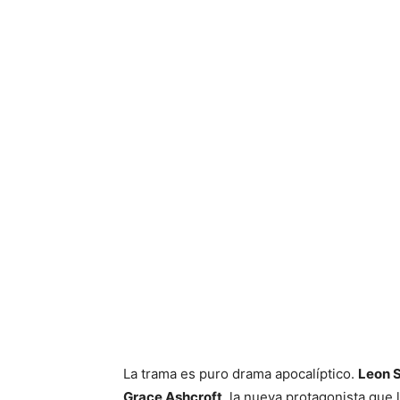
La trama es puro drama apocalíptico.
Leon 
Grace Ashcroft
, la nueva protagonista que 