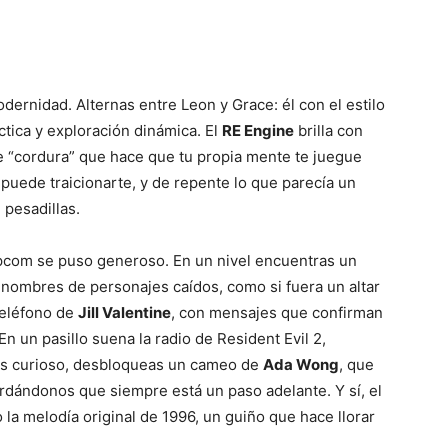
odernidad. Alternas entre Leon y Grace: él con el estilo
áctica y exploración dinámica. El
RE Engine
brilla con
e “cordura” que hace que tu propia mente te juegue
 puede traicionarte, y de repente lo que parecía un
 pesadillas.
apcom se puso generoso. En un nivel encuentras un
nombres de personajes caídos, como si fuera un altar
teléfono de
Jill Valentine
, con mensajes que confirman
 En un pasillo suena la radio de Resident Evil 2,
eres curioso, desbloqueas un cameo de
Ada Wong
, que
rdándonos que siempre está un paso adelante. Y sí, el
la melodía original de 1996, un guiño que hace llorar