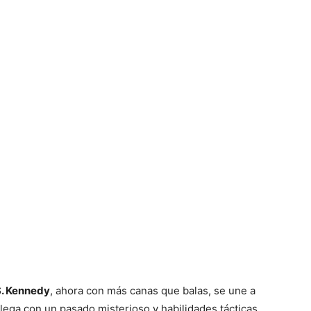
S. Kennedy
, ahora con más canas que balas, se une a
llega con un pasado misterioso y habilidades tácticas