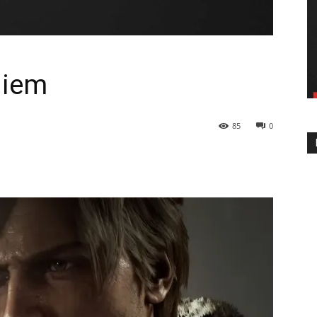
uiem
85
0