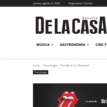
jueves, agosto 6, 2026
Registrarse / Unirse
Música
MÚSICA
GASTRONOMÍA
CINE Y
Inicio
Tecnología
Resident Evil Requiem
Tecnología