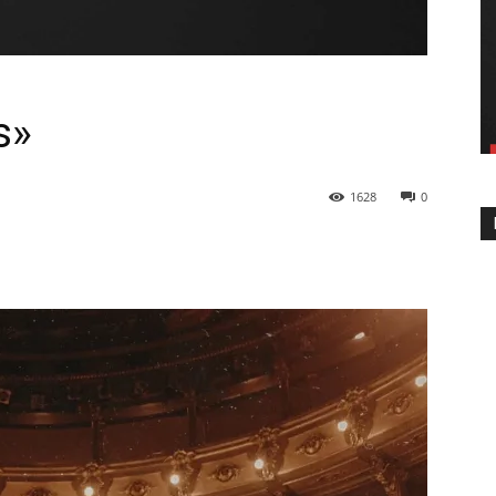
s»
1628
0