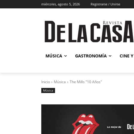
miércoles, agosto 5, 2026
Registrarse / Unirse
Músic
MÚSICA
GASTRONOMÍA
CINE Y
Inicio
Música
The Mills "10 Años"
Música