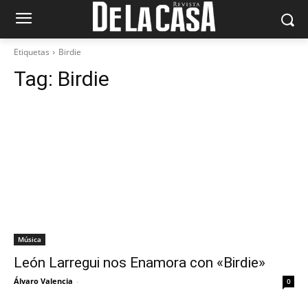
Etiquetas
Birdie
Tag:
Birdie
Música
León Larregui nos Enamora con «Birdie»
Álvaro Valencia
-
0