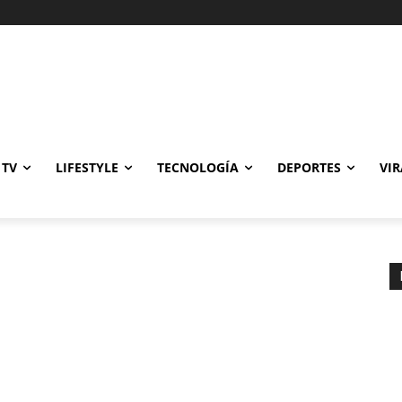
Gastronomía
Cine y TV
Lifestyle
Tecnología
Deportes
Viral
 TV
LIFESTYLE
TECNOLOGÍA
DEPORTES
VIR