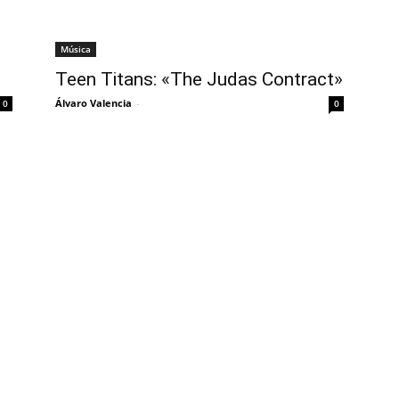
Música
Teen Titans: «The Judas Contract»
Álvaro Valencia
-
0
0