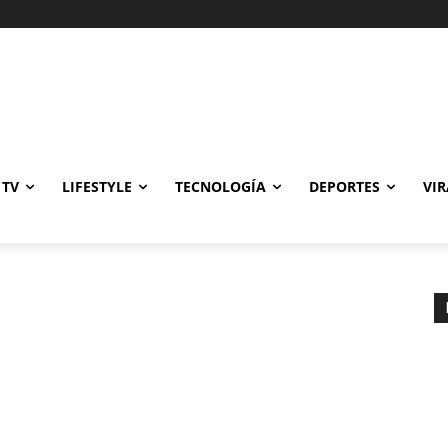
Gastronomía
Cine y TV
Lifestyle
Tecnología
Deportes
Viral
 TV
LIFESTYLE
TECNOLOGÍA
DEPORTES
VIR