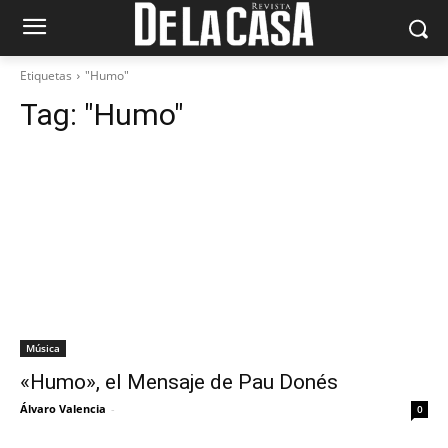
Etiquetas
"Humo"
Tag:
"Humo"
Música
«Humo», el Mensaje de Pau Donés
Álvaro Valencia
-
0