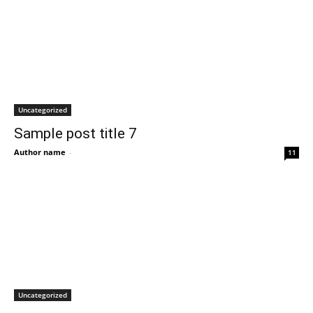
Uncategorized
Sample post title 7
Author name
-
11
Uncategorized