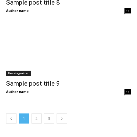
Sample post title 8
Author name
-
11
Uncategorized
Sample post title 9
Author name
-
11
1
2
3