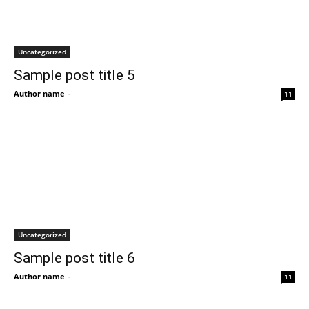
Uncategorized
Sample post title 5
Author name
-
11
Uncategorized
Sample post title 6
Author name
-
11