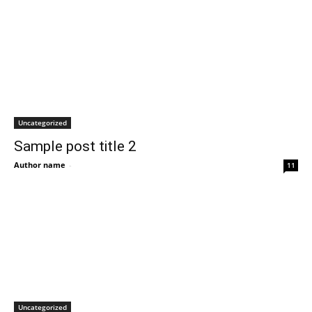
Uncategorized
Sample post title 2
Author name
-
11
Uncategorized