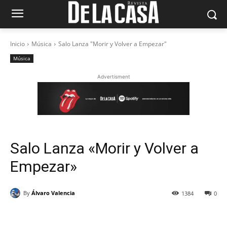
Inicio
Música
Salo Lanza "Morir y Volver a Empezar"
Música
Advertisment
Salo Lanza «Morir y Volver a
Empezar»
By
Álvaro Valencia
1384
0