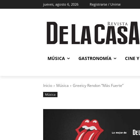
jueves, agosto 6, 2026
Registrarse / Unirse
Música
MÚSICA
GASTRONOMÍA
CINE Y
Inicio
Música
Greeicy Rendon “Más Fuerte”
Música