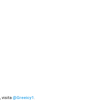
 visita
@Greeicy1
.