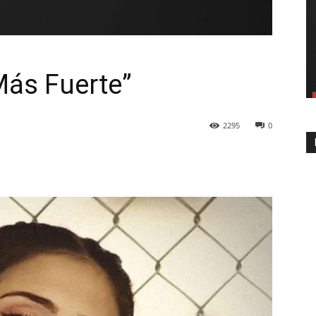
Más Fuerte”
2295
0