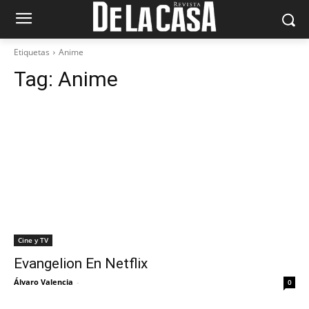
Etiquetas
Anime
Tag:
Anime
Cine y TV
Evangelion En Netflix
Álvaro Valencia
-
0