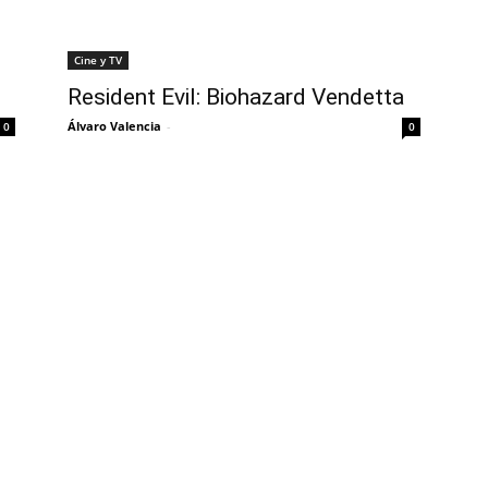
Cine y TV
Resident Evil: Biohazard Vendetta
Álvaro Valencia
-
0
0