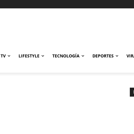
Gastronomía
Cine y TV
Lifestyle
Tecnología
Deportes
Viral
 TV
LIFESTYLE
TECNOLOGÍA
DEPORTES
VIR