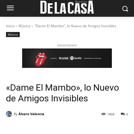
Inicio
Música
"Dame El Mambo", lo Nuevo de Amigos Invisibles
Música
Advertisment
«Dame El Mambo», lo Nuevo
de Amigos Invisibles
By
Álvaro Valencia
1404
0