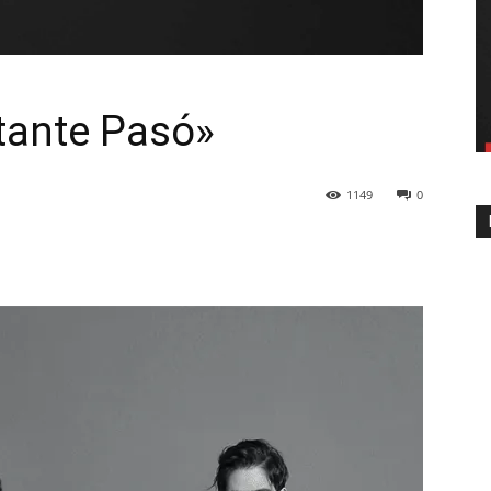
tante Pasó»
1149
0