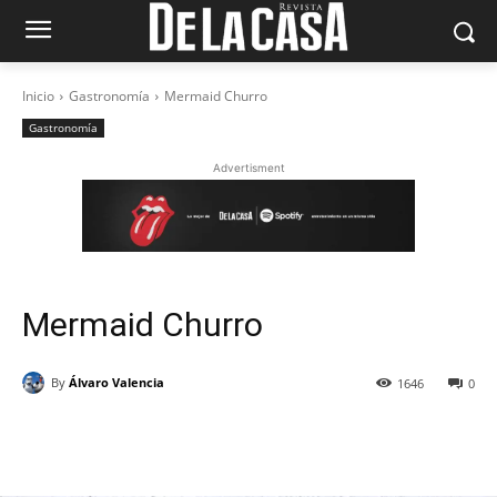
Inicio
Gastronomía
Mermaid Churro
Gastronomía
Advertisment
Mermaid Churro
By
Álvaro Valencia
1646
0