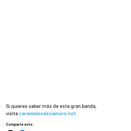
Si quieres saber más de esta gran banda,
visita
caramelosdecianuro.net
.
Comparte esto:
TAGS
Caramelos De Cianuro
Entrevista
Música
Punk
rock